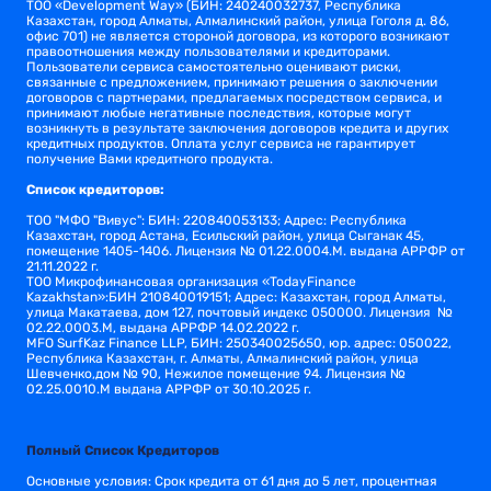
ТОО «Development Way» (БИН: 240240032737, Республика
Казахстан, город Алматы, Алмалинский район, улица Гоголя д. 86,
офис 701) не является стороной договора, из которого возникают
правоотношения между пользователями и кредиторами.
Пользователи сервиса самостоятельно оценивают риски,
связанные с предложением, принимают решения о заключении
договоров с партнерами, предлагаемых посредством сервиса, и
принимают любые негативные последствия, которые могут
возникнуть в результате заключения договоров кредита и других
кредитных продуктов. Оплата услуг сервиса не гарантирует
получение Вами кредитного продукта.
Список кредиторов:
TОО "МФО "Вивус": БИН: 220840053133; Адрес: Республика
Казахстан, город Астана, Есильский район, улица Сыганак 45,
помещение 1405-1406. Лицензия № 01.22.0004.M. выдана АРРФР от
21.11.2022 г.
ТОО Микрофинансовая организация «TodayFinance
Kazakhstan»:БИН 210840019151; Адрес: Казахстан, город Алматы,
улица Макатаева, дом 127, почтовый индекс 050000. Лицензия №
02.22.0003.М, выдана АРРФР 14.02.2022 г.
MFO SurfKaz Finance LLP, БИН: 250340025650, юр. адрес: 050022,
Республика Казахстан, г. Алматы, Алмалинский район, улица
Шевченко,дом № 90, Нежилое помещение 94. Лицензия №
02.25.0010.M выдана АРРФР от 30.10.2025 г.
Полный Список Кредиторов
Основные условия: Срок кредита от 61 дня до 5 лет, процентная