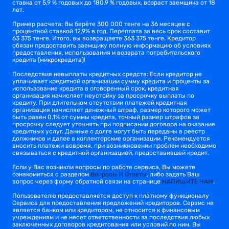
ставка от 5,9 % годовых до 180.9 % годовых, возраст заемщика от 18
лет.
Пример расчета: Вы берёте 300 000 тенге на 36 месяцев с
процентной ставкой 12,9% в год. Переплата за весь срок составит
63 375 тенге. Итого, вы возвращаете 363 375 тенге. Кредитор
обязан предоставить заемщику полную информацию об условиях
предоставления, использования и возврата потребительского
кредита (микрокредита)!
Последствия невыплаты кредитных средств: Если кредитор не
уплачивает кредитной организации сумму кредита и проценты за
использование кредита в оговоренный срок, кредитная
организация начисляет неустойку за просрочку выплаты по
кредиту. При длительном отсутствии платежей кредитная
организация начисляет денежный штраф, размер которого может
быть равен 0,1% от суммы кредита, точный размер штрафов за
просрочку следует уточнять при подписании договора на оказание
кредитных услуг. Данные о долге могут быть переданы в реестр
должников и далее в коллекторские организации. Рекомендуется
вносить платежи вовремя, при возникновении проблем необходимо
связываться с кредитной организацией, предоставившей кредит.
Если у Вас возникли вопросы по работе сервиса, Вы можете
ознакомиться с разделом
Вопросы И Ответы
, либо задать Ваш
вопрос через форму обратной связи на странице
НАПИШИТЕ НАМ
.
Пользователю предоставляется доступ к платному функционалу
Сервиса для предоставления предложений кредиторов. Сервис не
является банком или кредитором, не относится к финансовым
учреждениям и не несет ответственности за последствия любых
заключенных договоров кредитования или условий по ним. Вы