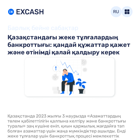
RU
Барлық бейне сабақтар
Қазақстандағы жеке тұлғалардың
банкроттығы: қандай құжаттар қажет
және өтінімді қалай қалдыру керек
Қазақстанда 2023 жылғы 3 наурызда «Азаматтардың
төлем қабілеттілігін қалпына келтіру және банкроттығы
туралы» заң күшіне еніп, қиын қаржылық жағдайға тап
болған азаматтар үшін жаңа мүмкіндіктер ашылды. Енді
жеке тұлғалар үшін банкроттық процесі мемлекеттік