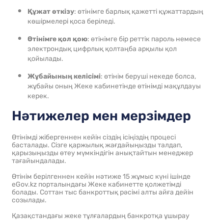
Құжат өткізу
: өтінімге барлық қажетті құжаттардың
көшірмелері қоса беріледі.
Өтінімге қол қою
: өтінімге бір реттік пароль немесе
электрондық цифрлық қолтаңба арқылы қол
қойылады.
Жұбайының келісімі
: өтінім беруші некеде болса,
жұбайы оның Жеке кабинетінде өтінімді мақұлдауы
керек.
Нәтижелер мен мерзімдер
Өтінімді жібергеннен кейін сіздің ісіңіздің процесі
басталады. Сізге қаржылық жағдайыңызды талдап,
қарызыңызды өтеу мүмкіндігін анықтайтын менеджер
тағайындалады.
Өтінім берілгеннен кейін нәтиже 15 жұмыс күні ішінде
eGov.kz порталындағы Жеке кабинетте қолжетімді
болады. Соттан тыс банкроттық рәсімі алты айға дейін
созылады.
Қазақстандағы жеке тұлғалардың банкротқа ұшырау