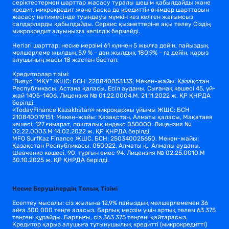
серіктестермен шарттар жасасу туралы шешім қабылдайды және
кредит, микрокредит және басқа да кредиттік өнімдер шарттарын
жасасу нәтижесінде туындауы мүмкін кез келген жағымсыз
салдарларды қабылдайды. Сервис қызметтеріне ақы төлеу Сіздің
микрокредит алуыңызға кепілдік бермейді.
Негізгі шарттар: несие мерзімі 61 күннен 5 жылға дейін, пайыздық
мөлшерлеме жылдық 5,9 % - дан жылдық 180.9% - ға дейін, қарыз
алушының жасы 18 жастан бастап.
Кредиторлар тізімі:
"Вивус "МҚҰ" ЖШС: БСН: 220840053133; Мекен-жайы: Қазақстан
Республикасы, Астана қаласы, Есіл ауданы, Сығанақ көшесі 45, үй-
жай 1405-1406. Лицензия № 01.22.0004.M. 21.11.2022 ж. ҚР ҚНРДА
берілді.
«TodayFinance Kazakhstan» микроқаржы ұйымы ЖШС: БСН
210840019151; Мекен-жайы: Қазақстан, Алматы қаласы, Мақатаев
көшесі, 127 ғимарат, пошталық индекс 050000. Лицензия №
02.22.0003.М 14.02.2022 ж. ҚР ҚНРДА берілді.
MFO SurfKaz Finance ЖШС, БСН: 250340025650, Мекен-жайы:
Қазақстан Республикасы, 050022, Алматы қ., Алмалы ауданы,
Шевченко көшесі, 90, тұрғын емес 94. Лицензия № 02.25.0010.М
30.10.2025 ж. ҚР ҚНРДА берілді.
Несие Берушілердің Толық Тізімі
Есептеу мысалы: сіз жылына 12,9% пайыздық мөлшерлемемен 36
айға 300 000 теңге аласыз. Барлық мерзім үшін артық төлем 63 375
теңгені құрайды. Барлығы, сіз 363 375 теңгені қайтарасыз.
Кредитор қарыз алушыға тұтынушылық кредитті (микрокредитті)