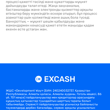
процесі қажетті тәсілді және құжаттарды мұқият
дайындауды талап етеді. Жаңа заңнамалық
бастамаларды және электронды қызметтер арқылы
өтініштер беру мүмкіндігін ескере отырып, бұл процесс
азаматтар үшін қолжетімді және ашық бола түседі.
Банкроттық — мұқият шешім қабылдауды және
мамандармен кеңесуді қажет ететін маңызды қадам
екенін есте ұстаған жөн.
ЖШС «Development Way» (БИН: 240240032737, Қазақстан
Республикасы, Алматы қаласы, Алмалы ауданы, Гоголь көшесі, 86
үй, 701 кеңсе) пайдаланушылар мен кредиторлар арасындағы
құқықтық қатынастар туындайтын шарттың тарапы болып
табылмайды. Сервисті пайдаланушылар ұсынысқа байланысты
тәуекелдерді дербес бағалайды, сервис арқылы ұсынылатын