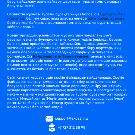
беру, пайдалану және қайтару шарттары туралы толық ақпарат
беруге міндетті!
Сервистің жұмысы туралы сұрақтарыңыз болса, сіз
Сұрақтар Мен
Жауаптар
бөлімін қарастыра аласыз немесе
Бізге Хабарласыңыз
бетінде кері байланыс формасын толтыру арқылы сұрағыңызды
жібере аласыз.
Кредиторлардың ұсыныстарын ұсыну үшін пайдаланушыға
сервистің ақылы функционалына қолжетімділік беріледі. Сервис
банк немесе кредитор болып табылмайды, қаржы мекемелеріне
жатпайды және жасалған кез келген кредит беру шарттарының
немесе олар бойынша талаптардың салдары үшін жауапты
болмайды. Сіз
Қолданыстағы Тарифтермен
танысып, келісесіз.
Егер қызмет сіз үшін өзектілігін жоғалтса (сіз шағын несие алдыңыз
немесе шағын несиеге мұқтаж емессіз), онда кез келген уақытта
қызметтен өз бетіңізше бас тарта аласыз -
Жазылымды Өшіру
.
Сайт қызмет көрсету үшін cookie файлдарын пайдаланады. Cookie
файлдарын сақтау немесе оған қол жеткізу шарттарын сіз өз
браузеріңізде баптай аласыз. Жеке деректерді өшіру үшін тіркеу
кезінде көрсетілген электрондық пошта арқылы support@excash.kz
мекен-жайына жеке деректерді өшіру туралы сұраумен хат жолдау
қажет. Мұндай хатта: "Менің жеке деректерімді өшіруді сұраймын"
деген мәтін болуы керек. Назар аударыңыз, бұл әрекет
қайтарымсыз болып табылады.
support@excash.kz
+7 727 312 38 98