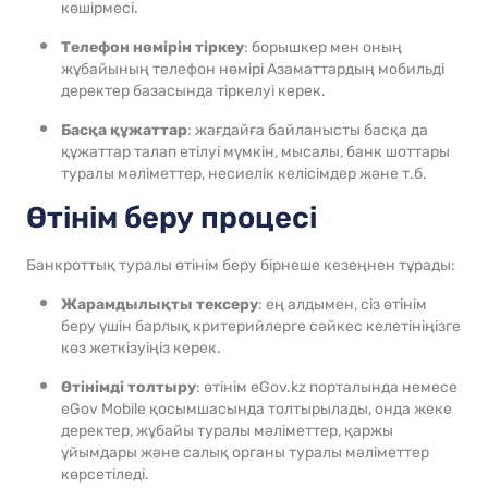
көшірмесі.
Телефон нөмірін тіркеу
: борышкер мен оның
жұбайының телефон нөмірі Азаматтардың мобильді
деректер базасында тіркелуі керек.
Басқа құжаттар
: жағдайға байланысты басқа да
құжаттар талап етілуі мүмкін, мысалы, банк шоттары
туралы мәліметтер, несиелік келісімдер және т.б.
Өтінім беру процесі
Банкроттық туралы өтінім беру бірнеше кезеңнен тұрады:
Жарамдылықты тексеру
: ең алдымен, сіз өтінім
беру үшін барлық критерийлерге сәйкес келетініңізге
көз жеткізуіңіз керек.
Өтінімді толтыру
: өтінім eGov.kz порталында немесе
eGov Mobile қосымшасында толтырылады, онда жеке
деректер, жұбайы туралы мәліметтер, қаржы
ұйымдары және салық органы туралы мәліметтер
көрсетіледі.