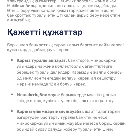
электрондық қызметтер – eGov.kz порталы және eGov
Mobile мобильді қосымшасы арқылы қолжетімді болды.
Өтініш беру үшін қандай құжаттар қажет екенін және
банкроттық туралы өтінішті қалай дұрыс беру керектігін
анықтайық.
Қажетті құжаттар
Борышкер банкроттық туралы арыз бергенге дейін келесі
құжаттарды дайындауы керек:
Қарыз туралы ақпарат
: банктерге, микроқаржы
ұйымдарына және коллекторлық агенттіктерге
берешек туралы дәлелдер. Қарыздың жалпы сомасы
5,5 миллион теңгеден аспауы керек, ал кешіктіру
мерзімі кемінде 12 ай болуы керек.
Меншіктің болмауы
: борышкерде мүлкінің, оның
ішінде ортақ мүліктегі үлесінің жоқтығын растау.
Қаржы ұйымдарының жауабы
: шарт талаптарын
өзгертуден бас тарту туралы банктің немесе
микроқаржы ұйымының жауабы немесе борышкердің
осындай сұрау салуды жіберу туралы өтінішінің