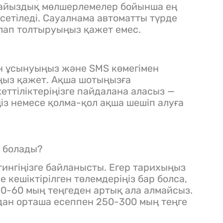
 пайыздық мөлшерлемелер бойынша ең
рсетіледі. Сауалнама автоматты түрде
алап толтыруыңыз қажет емес.
н ұсынуыңыз және SMS көмегімен
ңыз қажет. Ақша шотыңызға
еттіліктеріңізге пайдалана аласыз —
із немесе қолма-қол ақша шешіп алуға
а болады?
тингіңізге байланысты. Егер тарихыңыз
е кешіктірілген төлемдеріңіз бар болса,
50-60 мың теңгеден артық ала алмайсыз.
ан орташа есеппен 250-300 мың теңге