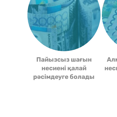
Пайызсыз шағын
Ал
несиені қалай
нес
рәсімдеуге болады