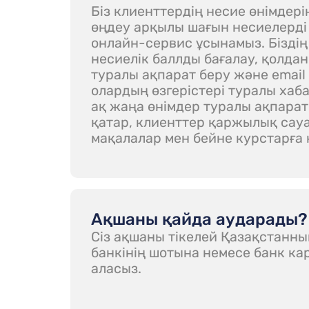
Біз клиенттердің несие өнімдерін
өңдеу арқылы шағын несиелерді 
онлайн-сервис ұсынамыз. Біздің
несиелік баллды бағалау, қолда
туралы ақпарат беру және emai
олардың өзгерістері туралы хаб
ақ жаңа өнімдер туралы ақпарат
қатар, клиенттер қаржылық са
мақалалар мен бейне курстарға 
Ақшаны қайда аударады?
Сіз ақшаны тікелей Қазақстанны
банкінің шотына немесе банк ка
аласыз.