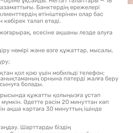
біріне ұқсайды. Негізгі талаптары — 18
 азаматтығы. Банктердің ережелері
 клиенттердің өтініштерінен олар бас
 көбірек талап етеді.
оғарырақ, есесіне ақшаны лезде алуға
іру нөмірі және өзге құжаттар, мысалы,
ұру;
қтан қол қою үшін мобильді телефон;
 анықтаманың орнына пәтерді жалға беру
ұсынуға болады.
арысында құжатты қолыңызға ұстап
 мүмкін. Әдетте рәсім 20 минуттан көп
ін ақша картаға 30 минуттың ішінде
аңдау. Шарттарды біздің