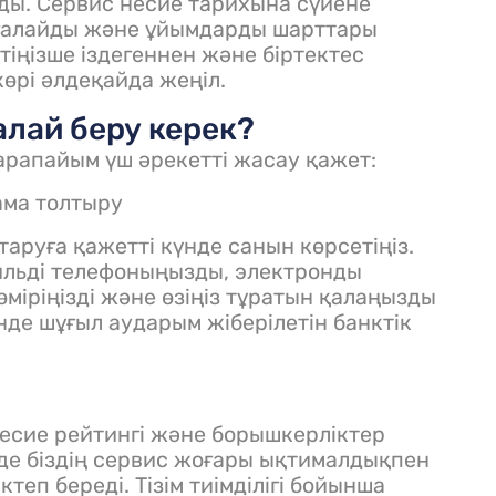
ы. Сервис несие тарихына сүйене
ғалайды және ұйымдарды шарттары
тіңізше іздегеннен және біртектес
өрі әлдеқайда жеңіл.
алай беру керек?
арапайым үш әрекетті жасау қажет:
ама толтыру
аруға қажетті күнде санын көрсетіңіз.
обильді телефоныңызды, электронды
міріңізді және өзіңіз тұратын қалаңызды
нде шұғыл аударым жіберілетін банктік
несие рейтингі және борышкерліктер
нде біздің сервис жоғары ықтималдықпен
теп береді. Тізім тиімділігі бойынша