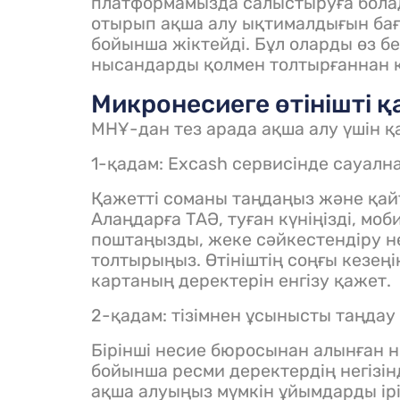
платформамызда салыстыруға болад
отырып ақша алу ықтималдығын ба
бойынша жіктейді. Бұл оларды өз бе
нысандарды қолмен толтырғаннан к
Микронесиеге өтінішті қ
МНҰ-дан тез арада ақша алу үшін қ
1-қадам: Excash сервисінде сауалн
Қажетті соманы таңдаңыз және қайт
Алаңдарға ТАӘ, туған күніңізді, м
поштаңызды, жеке сәйкестендіру нө
толтырыңыз. Өтініштің соңғы кезеңі
картаның деректерін енгізу қажет.
2-қадам: тізімнен ұсынысты таңдау
Бірінші несие бюросынан алынған 
бойынша ресми деректердің негізі
ақша алуыңыз мүмкін ұйымдарды ірік