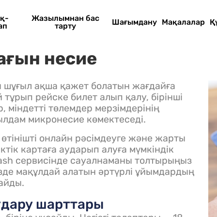
қ-
Жазылымнан бас
Шағымдану
Мақалалар
Қ
ап
тарту
ағын несие
 шұғыл ақша қажет болатын жағдайға
 тұрып рейске билет алып қалу, бірінші
, міндетті төлемдер мерзімдерінің
лдам микронесие көмектеседі.
өтінішті онлайн рәсімдеуге және жарты
ктік картаға аударып алуға мүмкіндік
xcash сервисінде сауалнаманы толтырыңыз
зде мақұлдай алатын әртүрлі ұйымдардың
айды.
удару шарттары