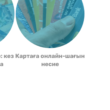
: кез
Картаға онлайн-шағын
та
несие
а