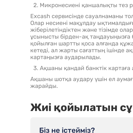
Микронесиені қаншалықты тез 
Excash сервисінде сауалнаманы то
Олар несиені мақұлдау ықтималдығ
жіберілетіндіктен және тізімде ол
ұсынысты бірден-ақ таңдауыңызға 
қойылған шартты қоса алғанда құж
кетеді, ал жарты сағаттың ішінде ақ
картаңызға аударылады.
Ақшаны қандай банктік картаға
Ақшаны шотқа аудару үшін ел аумағ
жарайды.
Жиі қойылатын сұ
Біз не істейміз?