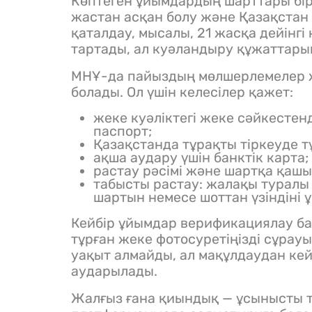
Көптеген ұйымдардың шарттары бір-
жастан асқан болу және Қазақстан
қаталдау, мысалы, 21 жасқа дейінгі
тартады, ал куәландыру құжаттарын
МНҰ-да пайыздың мөлшерлемелер ж
болады. Ол үшін келесілер қажет:
жеке куәліктегі жеке сәйкестенд
паспорт;
Қазақстанда тұрақты тіркеуде т
ақша аудару үшін банктік карта;
растау рәсімі және шартқа қашы
табысты растау: жалақы туралы
шартын немесе шоттан үзіндіні 
Кейбір ұйымдар верификациялау б
тұрған жеке фотосуретіңізді сұрауы
уақыт алмайды, ал мақұлдаудан кей
аударылады.
Жалғыз ғана қиындық — ұсынысты т