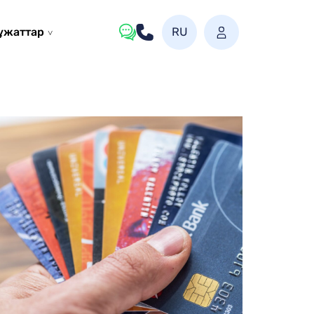
ұжаттар
RU