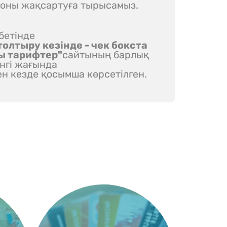
 оны жақсартуға тырысамыз.
бетінде
олтыру кезінде - чек бокста
ы тарифтер"
сайтының барлық
енгі жағында
ен кезде қосымша көрсетілген.