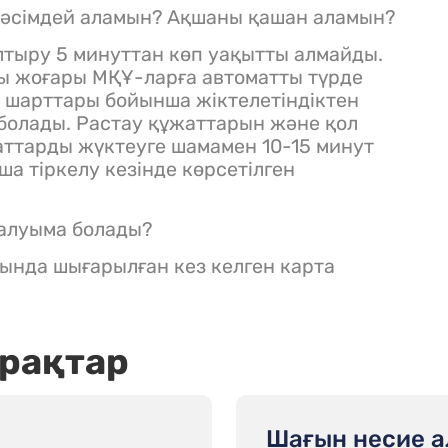
рәсімдей аламын? Ақшаны қашан аламын?
лтыру 5 минуттан көп уақытты алмайды.
ы жоғары МҚҰ-ларға автоматты түрде
ар шарттары бойынша жіктелетіндіктен
болады. Растау құжаттарын және қол
аттарды жүктеуге шамамен 10-15 минут
ша тіркелу кезінде көрсетілген
 алуыма болады?
ында шығарылған кез келген карта
рақтар
Шағын несие а