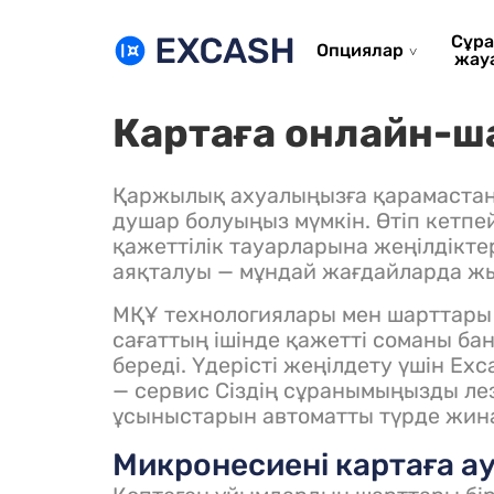
Сұра
Опциялар
жау
Картаға онлайн-ш
Қаржылық ахуалыңызға қарамастан
душар болуыңыз мүмкін. Өтіп кетпей
қажеттілік тауарларына жеңілдіктер
аяқталуы — мұндай жағдайларда жы
МҚҰ технологиялары мен шарттары 
сағаттың ішінде қажетті соманы бан
береді. Үдерісті жеңілдету үшін E
— сервис Сіздің сұранымыңызды ле
ұсыныстарын автоматты түрде жин
Микронесиені картаға а