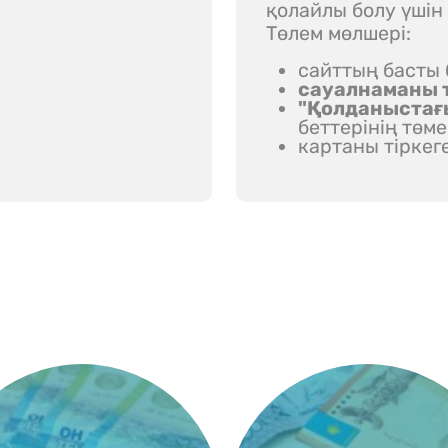
қолайлы болу үшін
Төлем мөлшері:
сайттың басты 
сауалнаманы т
"Қолданыстағ
беттерінің төм
картаны тіркег