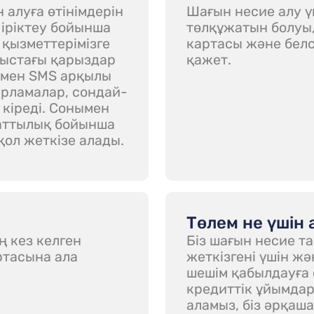
 алуға өтінімдерін
Шағын несие алу 
іріктеу бойынша
төлқұжатын болуы,
 қызметтерімізге
картасы және белс
ныстағы қарыздар
қажет.
l мен SMS арқылы
арламалар, сондай-
 кіреді. Сонымен
уаттылық бойынша
қол жеткізе алады.
Төлем не үшін
ң кез келген
Біз шағын несие т
ртасына ала
жеткізгені үшін ж
шешім қабылдауға 
кредиттік ұйымдар
аламыз, біз әрқаша