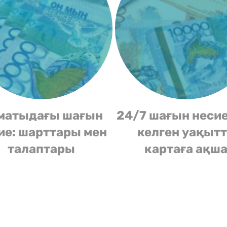
матыдағы шағын
24/7 шағын несие
ие: шарттары мен
келген уақыт
талаптары
картаға ақш