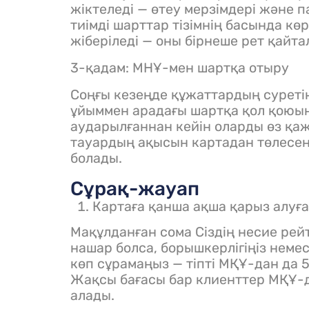
жіктеледі — өтеу мерзімдері және
тиімді шарттар тізімнің басында кө
жіберіледі — оны бірнеше рет қайт
3-қадам: МНҰ-мен шартқа отыру
Соңғы кезеңде құжаттардың суреті
ұйыммен арадағы шартқа қол қоюы
аударылғаннан кейін оларды өз қаж
тауардың ақысын картадан төлесең
болады.
Сұрақ-жауап
Картаға қанша ақша қарыз алуғ
Мақұлданған сома Сіздің несие рей
нашар болса, борышкерлігіңіз немес
көп сұрамаңыз — тіпті МҚҰ-дан да 
Жақсы бағасы бар клиенттер МҚҰ-д
алады.