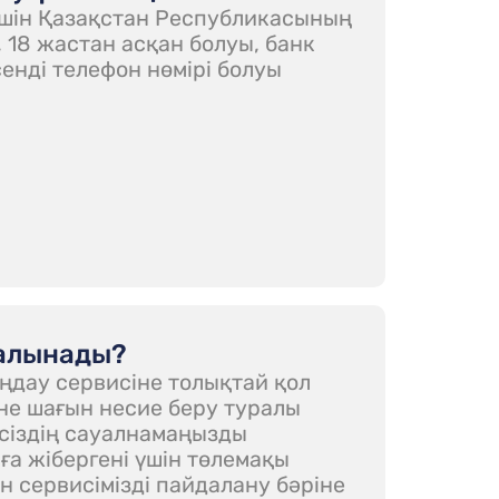
үшін Қазақстан Республикасының
 18 жастан асқан болуы, банк
енді телефон нөмірі болуы
 алынады?
аңдау сервисіне толықтай қол
әне шағын несие беру туралы
сіздің сауалнамаңызды
ға жібергені үшін төлемақы
н сервисімізді пайдалану бәріне