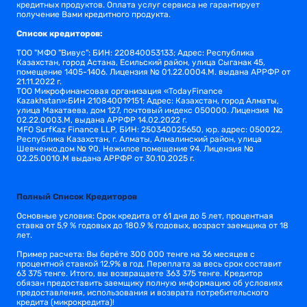
кредитных продуктов. Оплата услуг сервиса не гарантирует
получение Вами кредитного продукта.
Список кредиторов:
TОО "МФО "Вивус": БИН: 220840053133; Адрес: Республика
Казахстан, город Астана, Есильский район, улица Сыганак 45,
помещение 1405-1406. Лицензия № 01.22.0004.M. выдана АРРФР от
21.11.2022 г.
ТОО Микрофинансовая организация «TodayFinance
Kazakhstan»:БИН 210840019151; Адрес: Казахстан, город Алматы,
улица Макатаева, дом 127, почтовый индекс 050000. Лицензия №
02.22.0003.М, выдана АРРФР 14.02.2022 г.
MFO SurfKaz Finance LLP, БИН: 250340025650, юр. адрес: 050022,
Республика Казахстан, г. Алматы, Алмалинский район, улица
Шевченко,дом № 90, Нежилое помещение 94. Лицензия №
02.25.0010.M выдана АРРФР от 30.10.2025 г.
Полный Список Кредиторов
Основные условия: Срок кредита от 61 дня до 5 лет, процентная
ставка от 5,9 % годовых до 180.9 % годовых, возраст заемщика от 18
лет.
Пример расчета: Вы берёте 300 000 тенге на 36 месяцев с
процентной ставкой 12,9% в год. Переплата за весь срок составит
63 375 тенге. Итого, вы возвращаете 363 375 тенге. Кредитор
обязан предоставить заемщику полную информацию об условиях
предоставления, использования и возврата потребительского
кредита (микрокредита)!