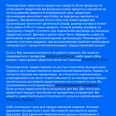
Последствия невыплаты кредитных средств: Если кредитор не
уплачивает кредитной организации сумму кредита и проценты за
использование кредита в оговоренный срок, кредитная
организация начисляет неустойку за просрочку выплаты по
кредиту. При длительном отсутствии платежей кредитная
организация начисляет денежный штраф, размер которого может
быть равен 0,1% от суммы кредита, точный размер штрафов за
просрочку следует уточнять при подписании договора на оказание
кредитных услуг. Данные о долге могут быть переданы в реестр
должников и далее в коллекторские организации. Рекомендуется
вносить платежи вовремя, при возникновении проблем необходимо
связываться с кредитной организацией, предоставившей кредит.
Если у Вас возникли вопросы по работе сервиса, Вы можете
ознакомиться с разделом
Вопросы И Ответы
, либо задать Ваш
вопрос через форму обратной связи на странице
НАПИШИТЕ НАМ
.
Пользователю предоставляется доступ к платному функционалу
Сервиса для предоставления предложений кредиторов. Сервис не
является банком или кредитором, не относится к финансовым
учреждениям и не несет ответственности за последствия любых
заключенных договоров кредитования или условий по ним. Вы
ознакомились и соглашаетесь с
Действующими Тарифами
.
Если услуга перестала быть актуальна для Вас (Вы получили
кредитный продукт или более не нуждаетесь в кредитах), Вы
можете самостоятельно отписаться от услуги в любой момент -
Отменить Подписку
.
Сайт использует куки для предоставления сервиса. Условия
хранения или доступа к куки, Вы можете настроить в своем
браузере. Для удаления персональных данных необходимо с