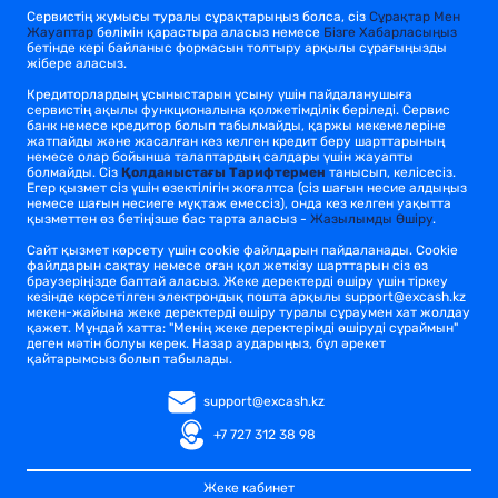
Сервистің жұмысы туралы сұрақтарыңыз болса, сіз
Сұрақтар Мен
Жауаптар
бөлімін қарастыра аласыз немесе
Бізге Хабарласыңыз
бетінде кері байланыс формасын толтыру арқылы сұрағыңызды
жібере аласыз.
Кредиторлардың ұсыныстарын ұсыну үшін пайдаланушыға
сервистің ақылы функционалына қолжетімділік беріледі. Сервис
банк немесе кредитор болып табылмайды, қаржы мекемелеріне
жатпайды және жасалған кез келген кредит беру шарттарының
немесе олар бойынша талаптардың салдары үшін жауапты
болмайды. Сіз
Қолданыстағы Тарифтермен
танысып, келісесіз.
Егер қызмет сіз үшін өзектілігін жоғалтса (сіз шағын несие алдыңыз
немесе шағын несиеге мұқтаж емессіз), онда кез келген уақытта
қызметтен өз бетіңізше бас тарта аласыз -
Жазылымды Өшіру
.
Сайт қызмет көрсету үшін cookie файлдарын пайдаланады. Cookie
файлдарын сақтау немесе оған қол жеткізу шарттарын сіз өз
браузеріңізде баптай аласыз. Жеке деректерді өшіру үшін тіркеу
кезінде көрсетілген электрондық пошта арқылы support@excash.kz
мекен-жайына жеке деректерді өшіру туралы сұраумен хат жолдау
қажет. Мұндай хатта: "Менің жеке деректерімді өшіруді сұраймын"
деген мәтін болуы керек. Назар аударыңыз, бұл әрекет
қайтарымсыз болып табылады.
support@excash.kz
+7 727 312 38 98
Жеке кабинет