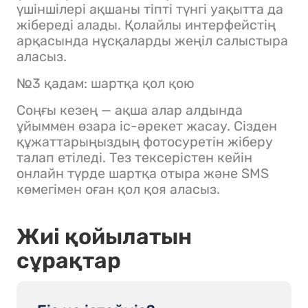
үшіншілері ақшаны тіпті түнгі уақытта да
жібереді алады. Қолайлы интерфейстің
арқасында нұсқаларды жеңіл салыстыра
аласыз.
№3 қадам: шартқа қол қою
Соңғы кезең — ақша алар алдында
ұйыммен өзара іс-әрекет жасау. Сізден
құжаттарыңыздың фотосуретін жіберу
талап етіледі. Тез тексерістен кейін
онлайн түрде шартқа отыра және SMS
көмегімен оған қол қоя аласыз.
Жиі қойылатын
сұрақтар