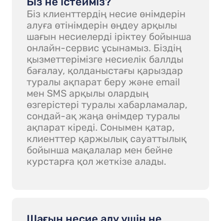
Біз не істейміз?
Біз клиенттердің несие өнімдерін
алуға өтінімдерін өңдеу арқылы
шағын несиелерді іріктеу бойынша
онлайн-сервис ұсынамыз. Біздің
қызметтерімізге несиелік баллды
бағалау, қолданыстағы қарыздар
туралы ақпарат беру және email
мен SMS арқылы олардың
өзгерістері туралы хабарламалар,
сондай-ақ жаңа өнімдер туралы
ақпарат кіреді. Сонымен қатар,
клиенттер қаржылық сауаттылық
бойынша мақалалар мен бейне
курстарға қол жеткізе алады.
Шағын несие алу үшін не