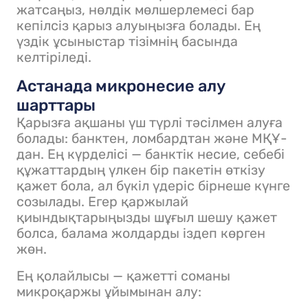
жатсаңыз, нөлдік мөлшерлемесі бар
кепілсіз қарыз алуыңызға болады. Ең
үздік ұсыныстар тізімнің басында
келтіріледі.
Астанада микронесие алу
шарттары
Қарызға ақшаны үш түрлі тәсілмен алуға
болады: банктен, ломбардтан және МҚҰ-
дан. Ең күрделісі — банктік несие, себебі
құжаттардың үлкен бір пакетін өткізу
қажет бола, ал бүкіл үдеріс бірнеше күнге
созылады. Егер қаржылай
қиындықтарыңызды шұғыл шешу қажет
болса, балама жолдарды іздеп көрген
жөн.
Ең қолайлысы — қажетті соманы
микроқаржы ұйымынан алу: