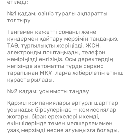
етіледі:
№1 қадам: өзіңіз туралы ақпаратты
толтыру
Теңгемен қажетті соманы және
күндермен қайтару мерзімін таңдаңыз.
ТАӘ, тұрғылықты жеріңізді, ЖСН,
электронды поштаңызды, телефон
нөміріңізді енгізіңіз. Осы деректердің
негізінде автоматты түрде сервис
тарапынан МҚҰ-ларға жіберілетін өтініш
құрастырылады.
№2 қадам: ұсынысты таңдау
Қаржы компаниялары әртүрлі шарттар
ұсынады: біреулерінде — комиссиялар
жоғары, бірақ ережелері икемді,
екіншілерінде төмен мөлшерлемемен
ұзақ мерзімді несие алуыңызға болады,