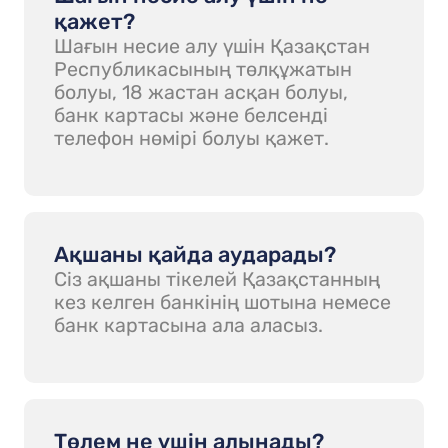
қажет?
Шағын несие алу үшін Қазақстан
Республикасының төлқұжатын
болуы, 18 жастан асқан болуы,
банк картасы және белсенді
телефон нөмірі болуы қажет.
Ақшаны қайда аударады?
Сіз ақшаны тікелей Қазақстанның
кез келген банкінің шотына немесе
банк картасына ала аласыз.
Төлем не үшін алынады?