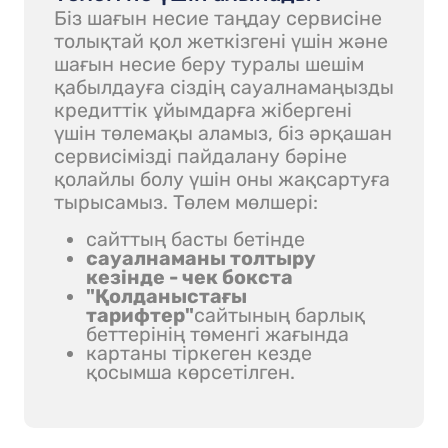
Біз шағын несие таңдау сервисіне
толықтай қол жеткізгені үшін және
шағын несие беру туралы шешім
қабылдауға сіздің сауалнамаңызды
кредиттік ұйымдарға жібергені
үшін төлемақы аламыз, біз әрқашан
сервисімізді пайдалану бәріне
қолайлы болу үшін оны жақсартуға
тырысамыз. Төлем мөлшері:
сайттың басты бетінде
сауалнаманы толтыру
кезінде - чек бокста
"Қолданыстағы
тарифтер"
сайтының барлық
беттерінің төменгі жағында
картаны тіркеген кезде
қосымша көрсетілген.