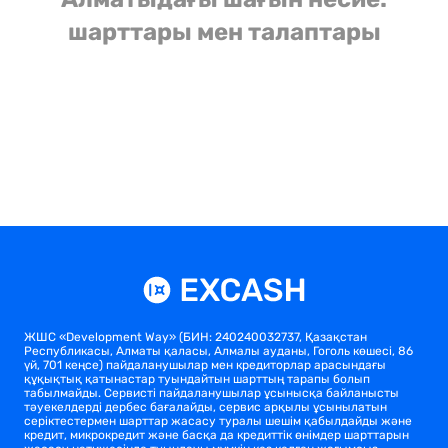
шарттары мен талаптары
ЖШС «Development Way» (БИН: 240240032737, Қазақстан
Республикасы, Алматы қаласы, Алмалы ауданы, Гоголь көшесі, 86
үй, 701 кеңсе) пайдаланушылар мен кредиторлар арасындағы
құқықтық қатынастар туындайтын шарттың тарапы болып
табылмайды. Сервисті пайдаланушылар ұсынысқа байланысты
тәуекелдерді дербес бағалайды, сервис арқылы ұсынылатын
серіктестермен шарттар жасасу туралы шешім қабылдайды және
кредит, микрокредит және басқа да кредиттік өнімдер шарттарын