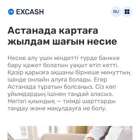
RU
Астанада картаға
жылдам шағын несие
Несие алу үшін міндетті түрде банкке
бару қажет болатын уақыт өтіп кетті.
Қазір қарызға ақшаны бірнеше минуттың
ішінде онлайн алуға болады. Егер
Астанада тұратын болсаңыз, Сіз көп
ұйымдардың ішінен таңдай аласыз.
Негізгі қиындық — тиімді шарттарды
таңдау және мақұлдауға ие болу.