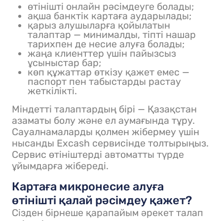
өтінішті онлайн рәсімдеуге болады;
ақша банктік картаға аударылады;
қарыз алушыларға қойылатын
талаптар — минималды, тіпті нашар
тарихпен де несие алуға болады;
жаңа клиенттер үшін пайызсыз
ұсыныстар бар;
көп құжаттар өткізу қажет емес —
паспорт пен табыстарды растау
жеткілікті.
Міндетті талаптардың бірі — Қазақстан
азаматы болу және ел аумағында тұру.
Сауалнамаларды қолмен жібермеу үшін
нысанды Excash сервисінде толтырыңыз.
Сервис өтініштерді автоматты түрде
ұйымдарға жібереді.
Картаға микронесие алуға
өтінішті қалай рәсімдеу қажет?
Сізден бірнеше қарапайым әрекет талап