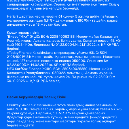
жасасу нәтижесінде туындауы мүмкін кез келген жағымсыз
салдарларды қабылдайды. Сервис қызметтеріне ақы төлеу Сіздің
микрокредит алуыңызға кепілдік бермейді.
Негізгі шарттар: несие мерзімі 61 күннен 5 жылға дейін, пайыздық
мөлшерлеме жылдық 5,9 % - дан жылдық 180.9% - ға дейін, қарыз
алушының жасы 18 жастан бастап.
Кредиторлар тізімі:
"Вивус "МҚҰ" ЖШС: БСН: 220840053133; Мекен-жайы: Қазақстан
Республикасы, Астана қаласы, Есіл ауданы, Сығанақ көшесі 45, үй-
жай 1405-1406. Лицензия № 01.22.0004.M. 21.11.2022 ж. ҚР ҚНРДА
берілді.
«TodayFinance Kazakhstan» микроқаржы ұйымы ЖШС: БСН
210840019151; Мекен-жайы: Қазақстан, Алматы қаласы, Мақатаев
көшесі, 127 ғимарат, пошталық индекс 050000. Лицензия №
02.22.0003.М 14.02.2022 ж. ҚР ҚНРДА берілді.
MFO SurfKaz Finance ЖШС, БСН: 250340025650, Мекен-жайы:
Қазақстан Республикасы, 050022, Алматы қ., Алмалы ауданы,
Шевченко көшесі, 90, тұрғын емес 94. Лицензия № 02.25.0010.М
30.10.2025 ж. ҚР ҚНРДА берілді.
Несие Берушілердің Толық Тізімі
Есептеу мысалы: сіз жылына 12,9% пайыздық мөлшерлемемен 36
айға 300 000 теңге аласыз. Барлық мерзім үшін артық төлем 63 375
теңгені құрайды. Барлығы, сіз 363 375 теңгені қайтарасыз.
Кредитор қарыз алушыға тұтынушылық кредитті (микрокредитті)
беру, пайдалану және қайтару шарттары туралы толық ақпарат
беруге міндетті!