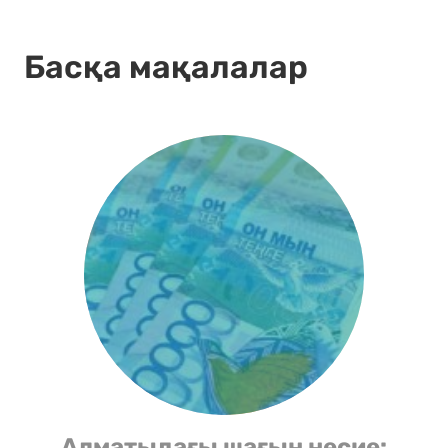
Басқа мақалалар
Алматыдағы шағын несие: