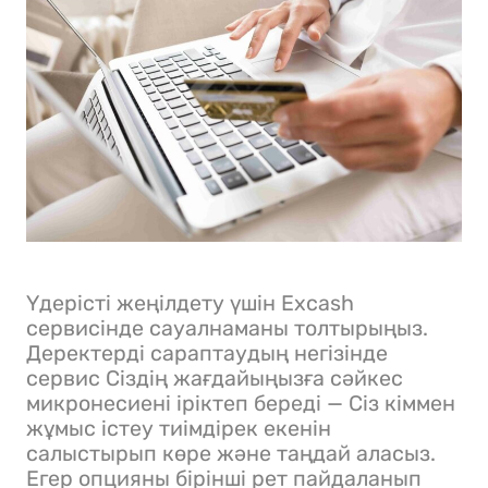
Үдерісті жеңілдету үшін Excash
сервисінде сауалнаманы толтырыңыз.
Деректерді сараптаудың негізінде
сервис Сіздің жағдайыңызға сәйкес
микронесиені іріктеп береді — Сіз кіммен
жұмыс істеу тиімдірек екенін
салыстырып көре және таңдай аласыз.
Егер опцияны бірінші рет пайдаланып